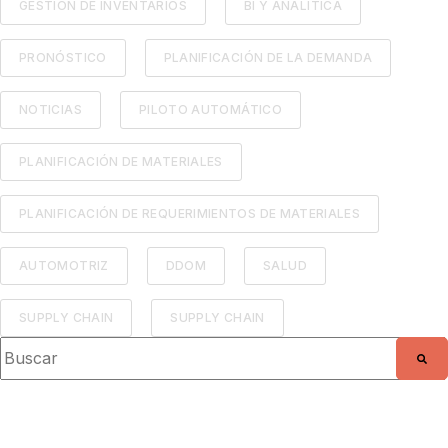
GESTIÓN DE INVENTARIOS
BI Y ANALÍTICA
PRONÓSTICO
PLANIFICACIÓN DE LA DEMANDA
NOTICIAS
PILOTO AUTOMÁTICO
PLANIFICACIÓN DE MATERIALES
PLANIFICACIÓN DE REQUERIMIENTOS DE MATERIALES
AUTOMOTRIZ
DDOM
SALUD
SUPPLY CHAIN
SUPPLY CHAIN
Esto es un campo de búsqueda con una función de texto predic
No hay sugerencias porque el campo de búsq