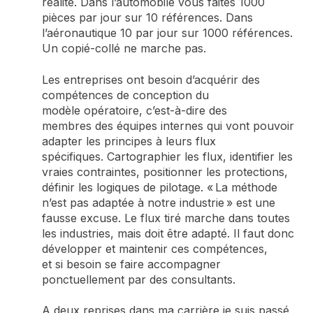
réalité.
Dans l’automobile vous faites
1000
pièces par jour sur 10 références. Dans
l’aéronautique
10 par jour sur 1000 références.
Un copié-collé ne marche pas.
Les entreprises ont besoin d’acquérir des
compétences de conception du
modèle
opératoire, c’est-à-dire des
membre
s
des équipes internes
qui vont pouvoir
adapter les principes
à leurs flux
spécifiques
.
Cartographier les flux
, identifier les
vraies contraintes, positionner les protections,
définir les logiques de pilotage.
«
La méthode
n’est pas adaptée à notre industrie » est une
fausse
excuse. Le flux tiré marche dans toutes
les industries, mais doit être adapté
.
Il faut donc
développer et maintenir ces compétences,
et
si
besoin
se
faire accompagner
ponctuellement
par des consultants.
A deux reprises dans ma carrière je suis passé