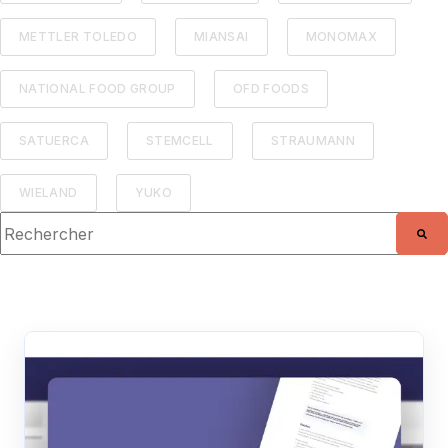
METTLER TOLEDO
MIANSAI
MONOMAX
NATIONAL FOOD GROUP
OFD FOODS
SATUERCA
STEMCELL
STRAUMANN
WIELAND
YUKO
Il s'agit d'un champ de recherche auquel est associée une fo
Il n'y a aucune suggestion car le champ de r