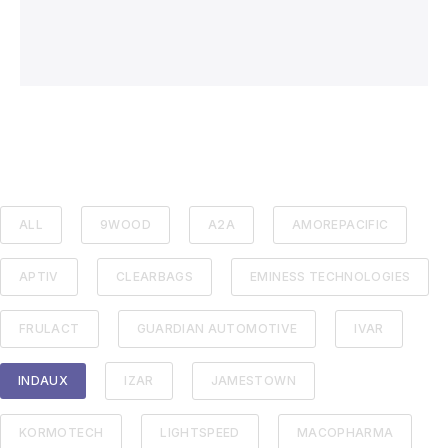
ALL
9WOOD
A2A
AMOREPACIFIC
APTIV
CLEARBAGS
EMINESS TECHNOLOGIES
FRULACT
GUARDIAN AUTOMOTIVE
IVAR
INDAUX
IZAR
JAMESTOWN
KORMOTECH
LIGHTSPEED
MACOPHARMA