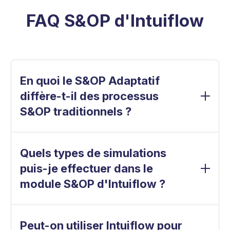
FAQ S&OP d'Intuiflow
En quoi le S&OP Adaptatif
diffère-t-il des processus
S&OP traditionnels ?
Le S&OP traditionnel part du principe que la
prévision est le plan. Le S&OP adaptatif met
Quels types de simulations
l'accent sur l'adaptabilité, en utilisant des
puis-je effectuer dans le
signaux de demande en temps réel et des
simulations pour guider les décisions, et non des
module S&OP d'Intuiflow ?
projections statiques. Intuiflow vous aide à vous
préparer à répondre à une demande réelle
Vous pouvez modéliser les lancements de
encore inconnue, qui diffèrera des prévisions.
produits, les pics de demande, les retards des
Peut-on utiliser Intuiflow pour