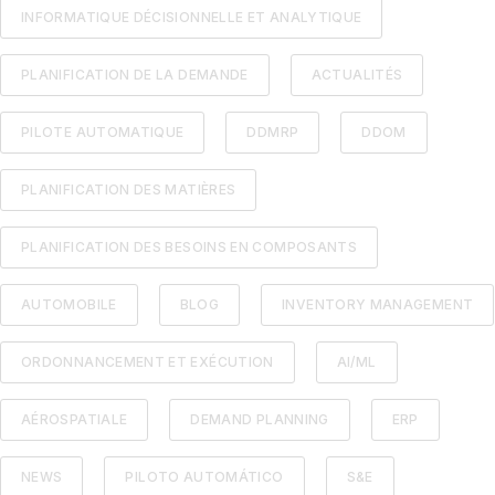
INFORMATIQUE DÉCISIONNELLE ET ANALYTIQUE
PLANIFICATION DE LA DEMANDE
ACTUALITÉS
PILOTE AUTOMATIQUE
DDMRP
DDOM
PLANIFICATION DES MATIÈRES
PLANIFICATION DES BESOINS EN COMPOSANTS
AUTOMOBILE
BLOG
INVENTORY MANAGEMENT
ORDONNANCEMENT ET EXÉCUTION
AI/ML
AÉROSPATIALE
DEMAND PLANNING
ERP
NEWS
PILOTO AUTOMÁTICO
S&E