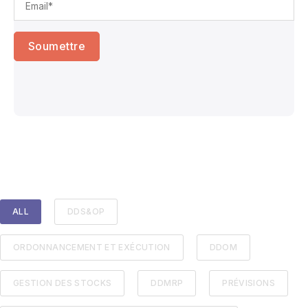
ALL
DDS&OP
ORDONNANCEMENT ET EXÉCUTION
DDOM
GESTION DES STOCKS
DDMRP
PRÉVISIONS