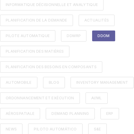
INFORMATIQUE DÉCISIONNELLE ET ANALYTIQUE
PLANIFICATION DE LA DEMANDE
ACTUALITÉS
PILOTE AUTOMATIQUE
DDMRP
DDOM
PLANIFICATION DES MATIÈRES
PLANIFICATION DES BESOINS EN COMPOSANTS
AUTOMOBILE
BLOG
INVENTORY MANAGEMENT
ORDONNANCEMENT ET EXÉCUTION
AI/ML
AÉROSPATIALE
DEMAND PLANNING
ERP
NEWS
PILOTO AUTOMÁTICO
S&E