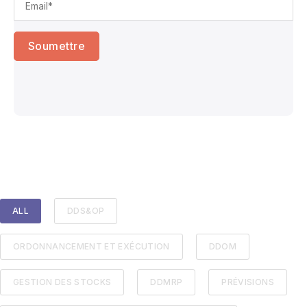
ALL
DDS&OP
ORDONNANCEMENT ET EXÉCUTION
DDOM
GESTION DES STOCKS
DDMRP
PRÉVISIONS