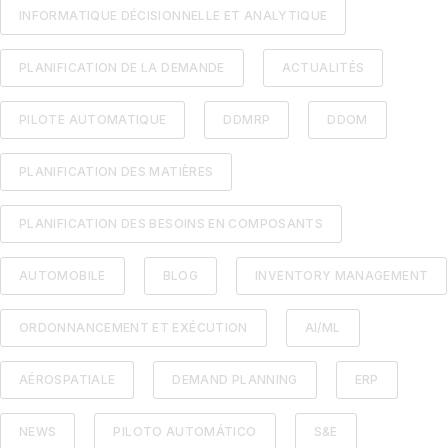
INFORMATIQUE DÉCISIONNELLE ET ANALYTIQUE
PLANIFICATION DE LA DEMANDE
ACTUALITÉS
PILOTE AUTOMATIQUE
DDMRP
DDOM
PLANIFICATION DES MATIÈRES
PLANIFICATION DES BESOINS EN COMPOSANTS
AUTOMOBILE
BLOG
INVENTORY MANAGEMENT
ORDONNANCEMENT ET EXÉCUTION
AI/ML
AÉROSPATIALE
DEMAND PLANNING
ERP
NEWS
PILOTO AUTOMÁTICO
S&E